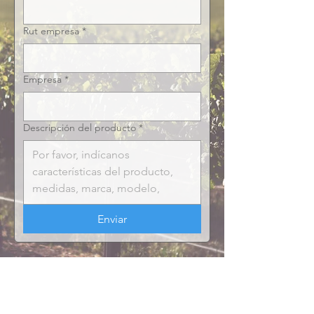
Rut empresa
*
Empresa
*
Descripción del producto
*
Enviar
ACERCA DE VILYPER
MARCAS
Empresa
Inoxcaucho
Catálogo
Trelleborg