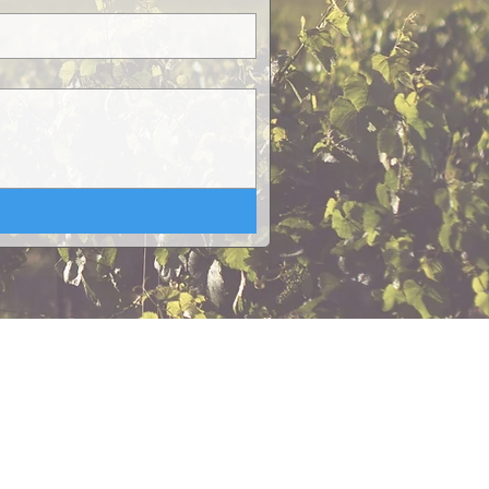
TIRO DE PRODUCTOS
ENVÍOS*
Santiago Urbano
 Ignacio de Loyola
​Regiones por pagar:
460, Santiago, Chile
Pullman Cargo / Fedex /
Starken / Chilexpress /
Varmontt / Pullman del Sur