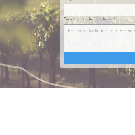
Descripción del producto
*
ACERCA DE VILYPER
MARCAS
CONTÁCT
Empresa
Inoxcaucho
ventas@vily
Catálogo
Trelleborg
+56 2 2555 
Estatores
Continental
+56 2 2555 
Mangueras
Sydex
WhatsApp