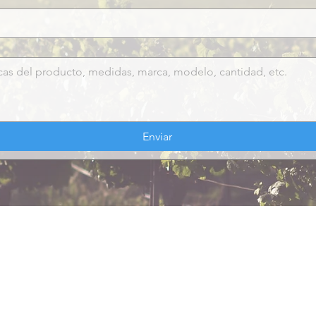
Enviar
ANOS
HORARIO DE ATENCIÓN
FORMAS DE PAGO
RE
per.cl
Transferencia​
Lunes a Viernes
San
Link de pago​
​Mañana: 08:30 a 12:45​
N°1
04 50
Tarjetas
Tarde: 14:00 a 17:15​
17 30